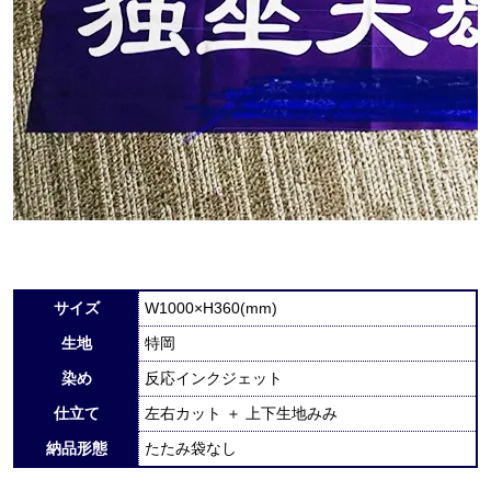
サイズ
W1000×H360(mm)
生地
特岡
染め
反応インクジェット
仕立て
左右カット ＋ 上下生地みみ
納品形態
たたみ袋なし